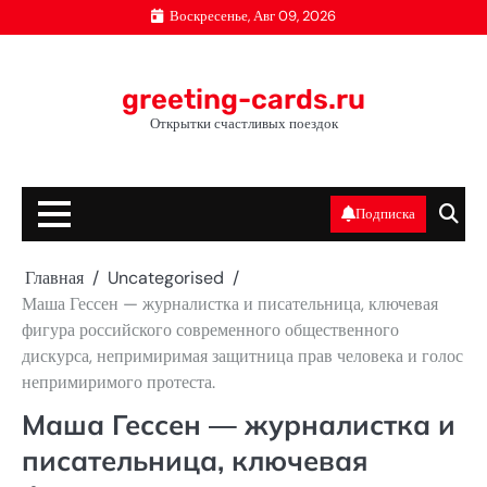
Перейти
Воскресенье, Авг 09, 2026
к
содержимому
greeting-cards.ru
Открытки счастливых поездок
Подписка
Главная
Uncategorised
Маша Гессен — журналистка и писательница, ключевая
фигура российского современного общественного
дискурса, непримиримая защитница прав человека и голос
непримиримого протеста.
Маша Гессен — журналистка и
писательница, ключевая