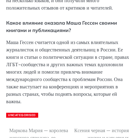
на несколько языков, и они получили много
положительных отзывов от критиков и читателей.
Какое влияние оказала Маша Гессен своими
книгами и публикациями?
Маша Гессен считается одной из самых влиятельных
журналисток и общественных деятельниц в России. Ее
книги и статьи о политической ситуации в стране, правах
ЛГБТ-сообщества и других важных темах вдохновили
многих людей и помогли привлечь внимание
международного сообщества к проблемам России. Она
также выступает на конференциях и мероприятиях в
разных странах, чтобы поднять вопросы, которые ей
важны.
UNCATEGORISED
Маркова Мария — королева
Ксения черная — история
Навигация
женского стендапа, ее
жизни и карьерных