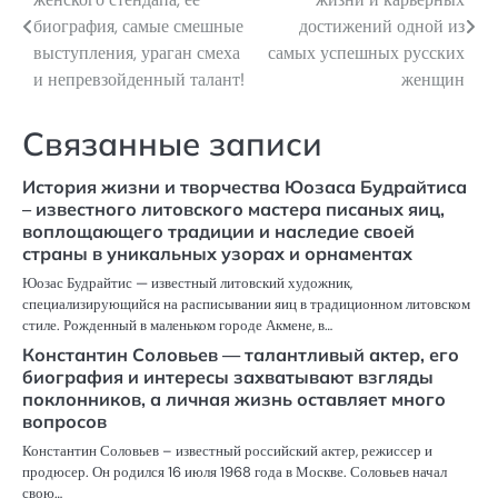
по
биография, самые смешные
достижений одной из
выступления, ураган смеха
самых успешных русских
записям
и непревзойденный талант!
женщин
Связанные записи
История жизни и творчества Юозаса Будрайтиса
– известного литовского мастера писаных яиц,
воплощающего традиции и наследие своей
страны в уникальных узорах и орнаментах
Юозас Будрайтис — известный литовский художник,
специализирующийся на расписывании яиц в традиционном литовском
стиле. Рожденный в маленьком городе Акмене, в…
Константин Соловьев — талантливый актер, его
биография и интересы захватывают взгляды
поклонников, а личная жизнь оставляет много
вопросов
Константин Соловьев – известный российский актер, режиссер и
продюсер. Он родился 16 июля 1968 года в Москве. Соловьев начал
свою…