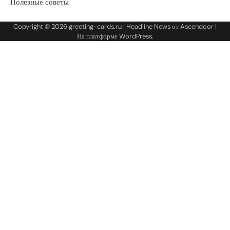
Полезные советы
Copyright © 2026
greeting-cards.ru
| Headline News от
Ascendoor
|
На платформе
WordPress
.