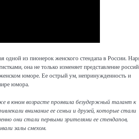
ая одной из пионерок женского стендапа в России. Нар
стками, она не только изменяет представление россий
о женском юморе. Ее острый ум, непринужденность и
мире юмора.
же в юном возрасте проявила безудержный талант к
ивлекали внимание ее семьи и друзей, которые стали
менно они стали первыми зрителями ее стендапов,
али залы смехом.