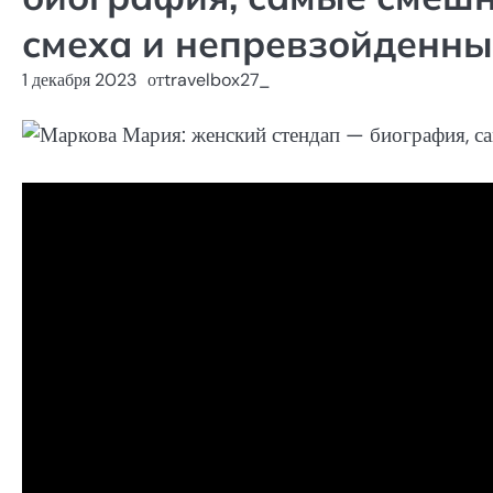
смеха и непревзойденны
1 декабря 2023
от
travelbox27_