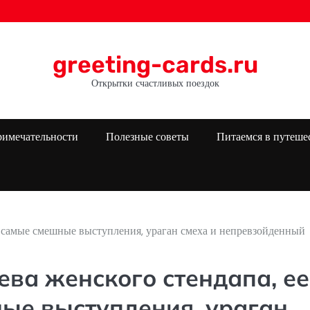
greeting-cards.ru
Открытки счастливых поездок
римечательности
Полезные советы
Питаемся в путеше
, самые смешные выступления, ураган смеха и непревзойденный
ва женского стендапа, ее
ые выступления, ураган