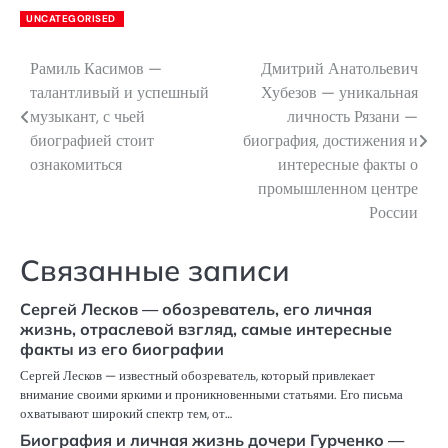
UNCATEGORISED
Рамиль Касимов —
Дмитрий Анатольевич
Навигация
талантливый и успешный
Хубезов — уникальная
по
музыкант, с чьей
личность Рязани —
биографией стоит
биография, достижения и
записям
ознакомиться
интересные факты о
промышленном центре
России
Связанные записи
Сергей Лесков — обозреватель, его личная
жизнь, отраслевой взгляд, самые интересные
факты из его биографии
Сергей Лесков — известный обозреватель, который привлекает
внимание своими яркими и проникновенными статьями. Его письма
охватывают широкий спектр тем, от…
Биография и личная жизнь дочери Гурченко —