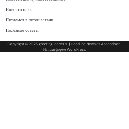
Новости плюс
Питаемся в путешествии
Полезные советы
Copyright © 2026
greeting-cards.ru
| Headline News от
Ascendoor
|
На платформе
WordPress
.