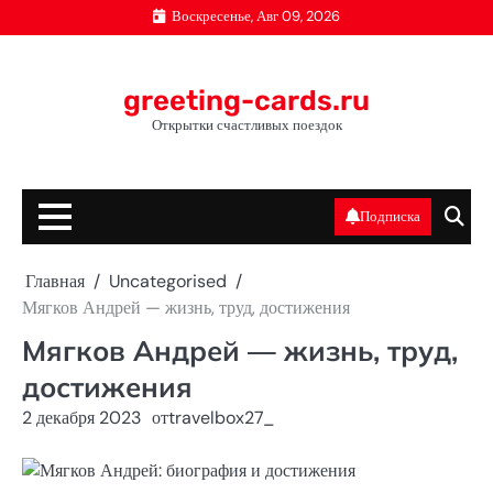
Перейти
Воскресенье, Авг 09, 2026
к
содержимому
greeting-cards.ru
Открытки счастливых поездок
Подписка
Главная
Uncategorised
Мягков Андрей — жизнь, труд, достижения
Мягков Андрей — жизнь, труд,
достижения
2 декабря 2023
от
travelbox27_