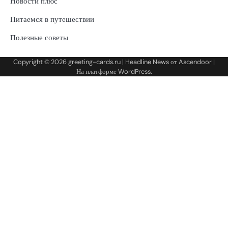
Новости плюс
Питаемся в путешествии
Полезные советы
Copyright © 2026
greeting-cards.ru
| Headline News от
Ascendoor
|
На платформе
WordPress
.