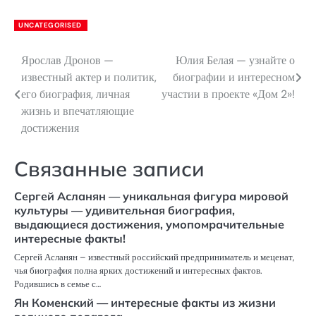
UNCATEGORISED
Ярослав Дронов —
Юлия Белая — узнайте о
Навигация
известный актер и политик,
биографии и интересном
по
его биография, личная
участии в проекте «Дом 2»!
жизнь и впечатляющие
записям
достижения
Связанные записи
Сергей Асланян — уникальная фигура мировой
культуры — удивительная биография,
выдающиеся достижения, умопомрачительные
интересные факты!
Сергей Асланян – известный российский предприниматель и меценат,
чья биография полна ярких достижений и интересных фактов.
Родившись в семье с…
Ян Коменский — интересные факты из жизни