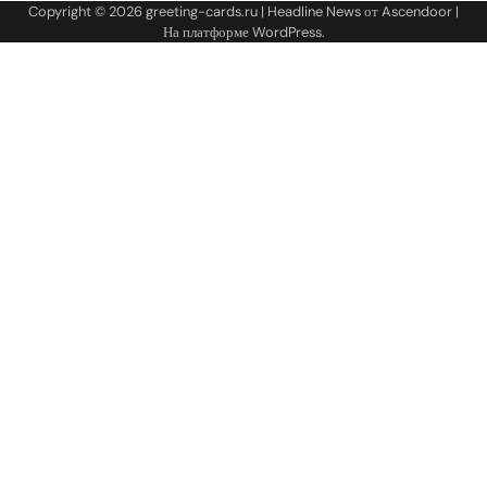
Copyright © 2026
greeting-cards.ru
| Headline News от
Ascendoor
|
На платформе
WordPress
.