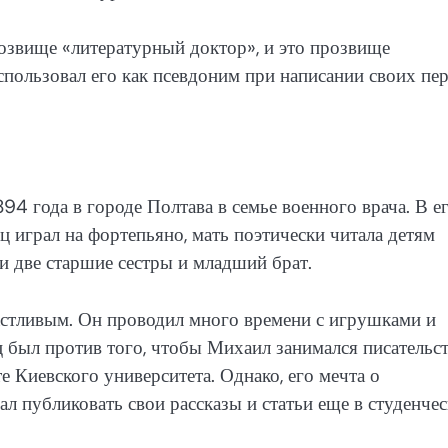
озвище «литературный доктор», и это прозвище
использовал его как псевдоним при написании своих пе
4 года в городе Полтава в семье военного врача. В е
ц играл на фортепьяно, мать поэтически читала детям
ли две старшие сестры и младший брат.
стливым. Он проводил много времени с игрушками и
ц был против того, чтобы Михаил занимался писательст
 Киевского университета. Однако, его мечта о
чал публиковать свои рассказы и статьи еще в студенче