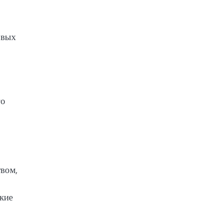
рвых
го
вом,
ские