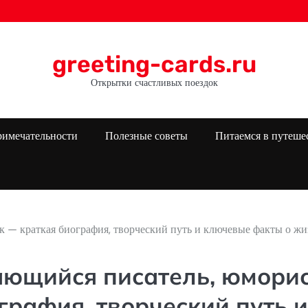
greeting-cards.ru
Открытки счастливых поездок
римечательности
Полезные советы
Питаемся в путеше
 — краткая биография, творческий путь и ключевые факты о жи
ющийся писатель, юмори
графия, творческий путь и