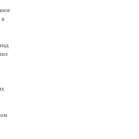
нное
 в
 над
чил
х
их
ном