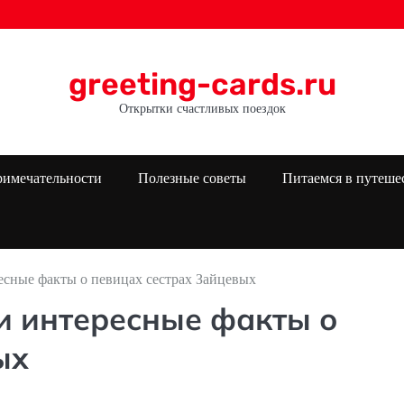
greeting-cards.ru
Открытки счастливых поездок
римечательности
Полезные советы
Питаемся в путеше
есные факты о певицах сестрах Зайцевых
и интересные факты о
ых