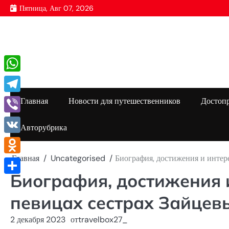
Перейти
Пятница, Авг 07, 2026
к
содержимому
WhatsApp
Telegram
Главная
Новости для путешественников
Достоп
Viber
Авторубрика
VK
Главная
Uncategorised
Биография, достижения и интер
Odnoklassniki
Биография, достижения 
Отправить
певицах сестрах Зайцев
2 декабря 2023
от
travelbox27_