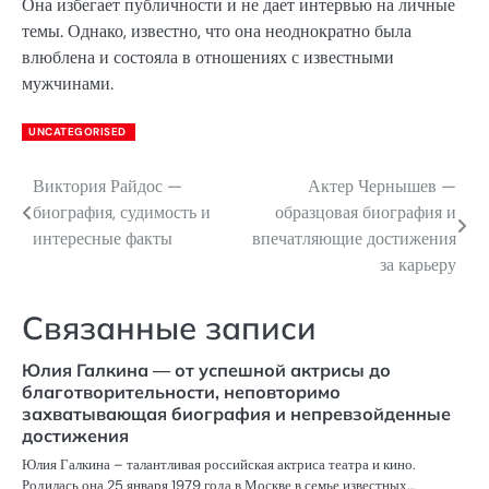
Она избегает публичности и не дает интервью на личные
темы. Однако, известно, что она неоднократно была
влюблена и состояла в отношениях с известными
мужчинами.
UNCATEGORISED
Виктория Райдос —
Актер Чернышев —
Навигация
биография, судимость и
образцовая биография и
по
интересные факты
впечатляющие достижения
за карьеру
записям
Связанные записи
Юлия Галкина — от успешной актрисы до
благотворительности, неповторимо
захватывающая биография и непревзойденные
достижения
Юлия Галкина – талантливая российская актриса театра и кино.
Родилась она 25 января 1979 года в Москве в семье известных…