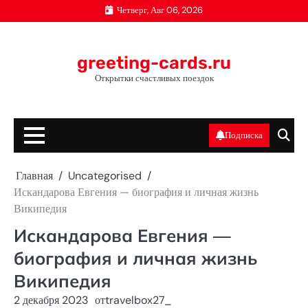
Перейти
Четверг, Авг 06, 2026
к
содержимому
greeting-cards.ru
Открытки счастливых поездок
Подписка
Главная
Uncategorised
Искандарова Евгения — биография и личная жизнь
Википедия
Искандарова Евгения —
биография и личная жизнь
Википедия
2 декабря 2023
от
travelbox27_