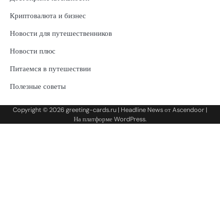
Криптовалюта и бизнес
Новости для путешественников
Новости плюс
Питаемся в путешествии
Полезные советы
Copyright © 2026
greeting-cards.ru
| Headline News от
Ascendoor
|
На платформе
WordPress
.