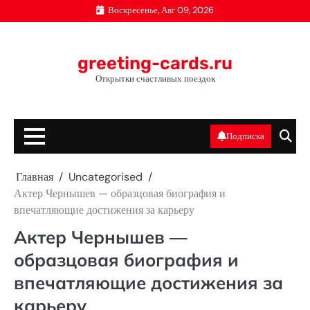
Перейти
Воскресенье, Авг 09, 2026
к
содержимому
greeting-cards.ru
Открытки счастливых поездок
Подписка
Главная
Uncategorised
Актер Чернышев — образцовая биография и
впечатляющие достижения за карьеру
Актер Чернышев —
образцовая биография и
впечатляющие достижения за
карьеру