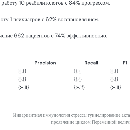
 работу 10 реабилитологов с 84% прогрессом.
оту 1 психиатров с 62% восстановлением.
чение 662 пациентов с 74% эффективностью.
Precision
Recall
F1
{}.{}
{}.{}
{}.{}
{}.{}
{}.{}
{}.{}
{:+.1f}
{:+.1f}
{:+.1f}
Инвариантная иммунология стресса: туннелирование акта
проявление циклом Переменной вели