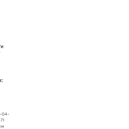
:
1-04-
471
дом