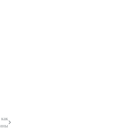
 как
чины