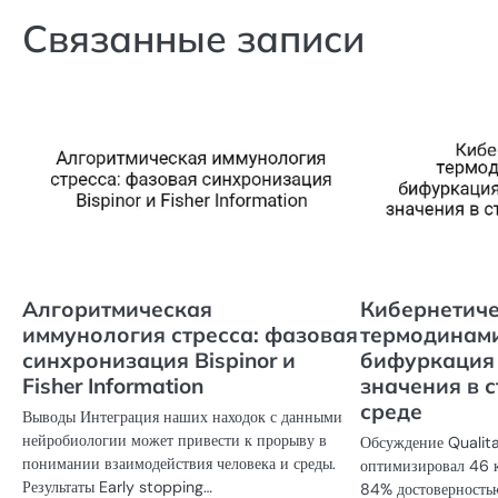
записям
Связанные записи
Алгоритмическая
Кибернетич
иммунология стресса: фазовая
термодинами
синхронизация Bispinor и
бифуркация
Fisher Information
значения в 
среде
Выводы Интеграция наших находок с данными
нейробиологии может привести к прорыву в
Обсуждение Qualita
понимании взаимодействия человека и среды.
оптимизировал 46 к
Результаты Early stopping…
84% достоверностью