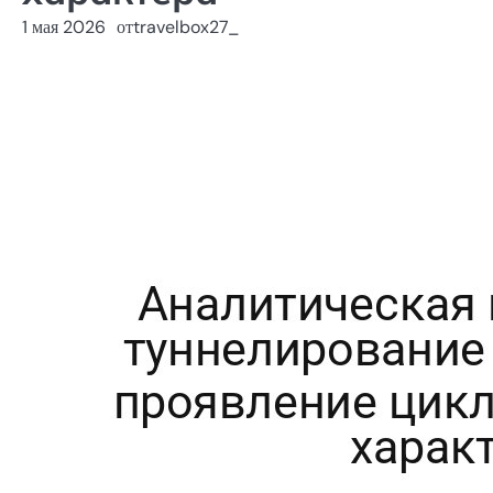
1 мая 2026
от
travelbox27_