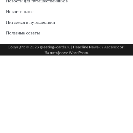
Новости для путешественников
Новости плюс
Питаемся в путешествии
Полезные советы
Copyright © 2026
greeting-cards.ru
| Headline News от
Ascendoor
|
На платформе
WordPress
.