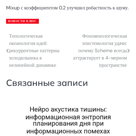
Mixup с коэффициентом 0.2 улучшил робастность к шуму.
НОВОСТИ ПЛЮС
Топологическая
Феноменологическая
Навигация
океанология идей:
эпистемология удачи:
по
рекуррентные паттерны
почему Scheme всегда
холодильника в
аттрактирует в 4-мерном
записям
нелинейной динамике
пространстве
Связанные записи