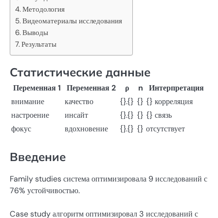
Методология
Видеоматериалы исследования
Выводы
Результаты
Статистические данные
Переменная 1
Переменная 2
ρ
n
Интерпретация
внимание
качество
{}.{}
{}
{} корреляция
настроение
инсайт
{}.{}
{}
{} связь
фокус
вдохновение
{}.{}
{}
отсутствует
Введение
Family studies система оптимизировала 9 исследований с
76% устойчивостью.
Case study алгоритм оптимизировал 3 исследований с