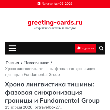
Перейти
Четверг, Авг 06, 2026
к
содержимому
greeting-cards.ru
Открытки счастливых поездок
Подписка
Главная
Новости плюс
Хроно лингвистика тишины: фазовая синхронизация
границы и Fundamental Group
Хроно лингвистика тишины:
фазовая синхронизация
границы и Fundamental Group
25 апреля 2026
от
travelbox27_