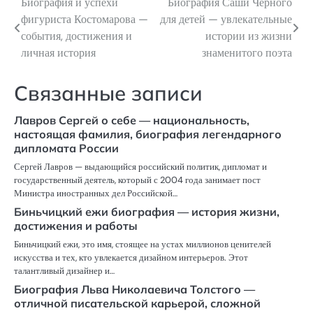
Биография и успехи
Биография Саши Черного
Навигация
фигуриста Костомарова —
для детей — увлекательные
по
события, достижения и
истории из жизни
личная история
знаменитого поэта
записям
Связанные записи
Лавров Сергей о себе — национальность,
настоящая фамилия, биография легендарного
дипломата России
Сергей Лавров — выдающийся российский политик, дипломат и
государственный деятель, который с 2004 года занимает пост
Министра иностранных дел Российской…
Биньчицкий ежи биография — история жизни,
достижения и работы
Биньчицкий ежи, это имя, стоящее на устах миллионов ценителей
искусства и тех, кто увлекается дизайном интерьеров. Этот
талантливый дизайнер и…
Биография Льва Николаевича Толстого —
отличной писательской карьерой, сложной