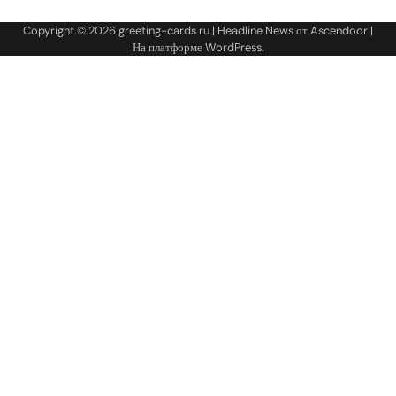
Copyright © 2026
greeting-cards.ru
| Headline News от
Ascendoor
|
На платформе
WordPress
.