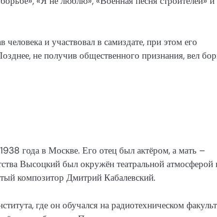
борьбе», «Я не люблю», «Военная песня строителей» и
человека и участвовал в самиздате, при этом его
Позднее, не получив общественного признания, вел бо
38 года в Москве. Его отец был актёром, а мать –
ства Высоцкий был окружён театральной атмосферой 
итый композитор Дмитрий Кабалевский.
итута, где он обучался на радиотехническом факульт