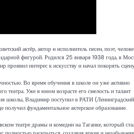
етский актёр, автор и исполнитель песен, поэт, челове
ендарной фигурой. Родился 25 января 1938 года, в Мос
ир проявил интерес к искусству и начал покорять сцену
чностью. Во время обучения в школе он уже активно
го театра. Уже в юном возрасте его смелость и талант
ия школы, Владимир поступил в РАТИ (Ленинградский
где получил фундаментальное актерское образование.
ском театре драмы и комедии на Таганке, который ста
ог полностью раскрыться, создавая яркие и незабывае