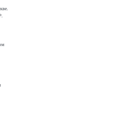
кве.
Р.
ом
и