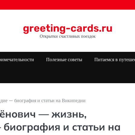
greeting-cards.ru
Открытки счастливых поездок
римечательности
Полезные советы
Питаемся в путеше
дие — биография и статьи на Википедии
ёнович — жизнь,
 биография и статьи на