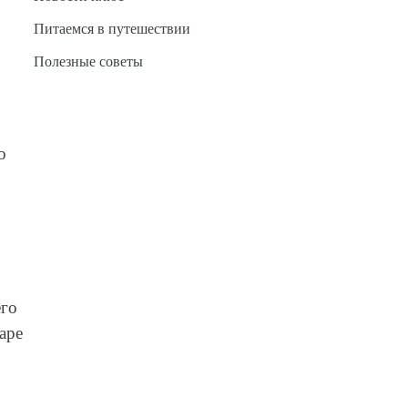
Питаемся в путешествии
Полезные советы
о
его
аре