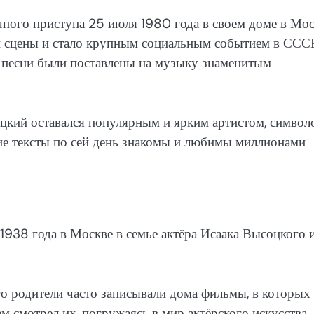
ного приступа 25 июля 1980 года в своем доме в Мос
й сцены и стало крупным социальным событием в ССС
 песни были поставлены на музыку знаменитым
оцкий оставался популярным и ярким артистом, символ
ие тексты по сей день знакомы и любимы миллионами
938 года в Москве в семье актёра Исаака Высоцкого 
Его родители часто записывали дома фильмы, в которых
м смотрел их, погружаясь в мир актёрского искусства.