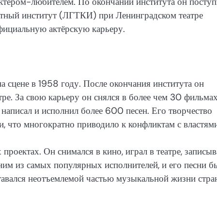
ктёром-любителем. По окончании института он поступ
ртный институт (ЛГТКИ) при Ленинградском театре
фициальную актёрскую карьеру.
 сцене в 1958 году. После окончания института он
еатре. За свою карьеру он снялся в более чем 30 фильма
 написал и исполнил более 600 песен. Его творчество
, что многократно приводило к конфликтам с властями
проектах. Он снимался в кино, играл в театре, записыв
дним из самых популярных исполнителей, и его песни б
тавался неотъемлемой частью музыкальной жизни стра