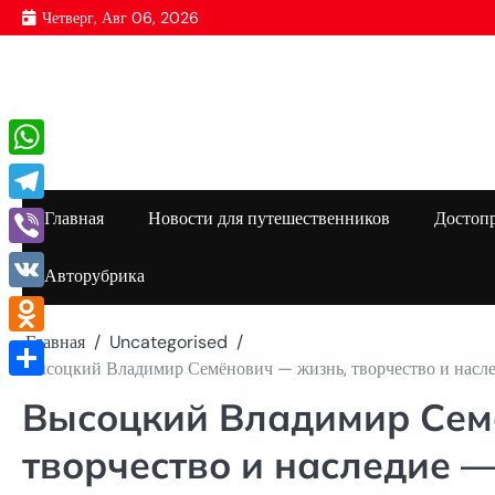
Перейти
Четверг, Авг 06, 2026
к
содержимому
WhatsApp
Telegram
Главная
Новости для путешественников
Достоп
Viber
Авторубрика
VK
Главная
Uncategorised
Odnoklassniki
Высоцкий Владимир Семёнович — жизнь, творчество и насле
Отправить
Высоцкий Владимир Сем
творчество и наследие —