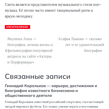
Света является представителем музыкального стиля поп-
музыка. Её песни часто имеют танцевальный ритм и
яркую мелодику.
UNCATEGORISED
Якунина Анна —
Агафья Лыкова — сколько
Навигация
биография, личная жизнь и
лет и ее удивительная
по
фильмография популярной
биография
актрисы на сайте «Актеры
записям
и Перформеры»
Связанные записи
Геннадий Корольков — карьера, достижения и
биография известного бизнесмена и
общественного деятеля
Геннадий Корольков, известный российский спортсмен, стал настоящей
звездой мирового футбола. Его талант, умение играть и неутомимая