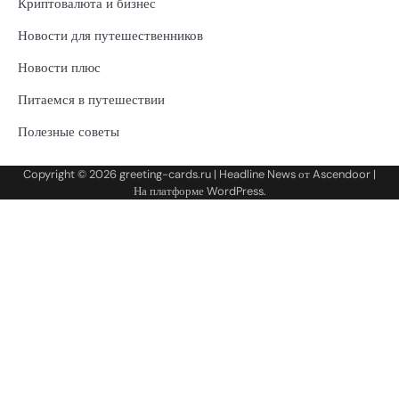
Криптовалюта и бизнес
Новости для путешественников
Новости плюс
Питаемся в путешествии
Полезные советы
Copyright © 2026
greeting-cards.ru
| Headline News от
Ascendoor
|
На платформе
WordPress
.