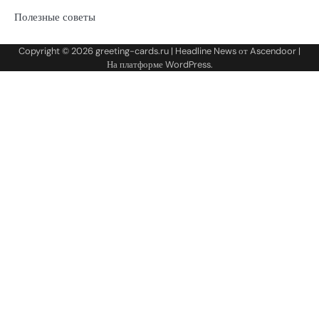
Полезные советы
Copyright © 2026
greeting-cards.ru
| Headline News от
Ascendoor
|
На платформе
WordPress
.