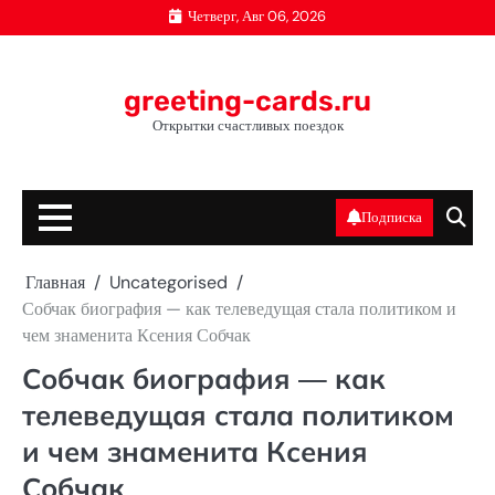
Перейти
Четверг, Авг 06, 2026
к
содержимому
greeting-cards.ru
Открытки счастливых поездок
Подписка
Главная
Uncategorised
Собчак биография — как телеведущая стала политиком и
чем знаменита Ксения Собчак
Собчак биография — как
телеведущая стала политиком
и чем знаменита Ксения
Собчак