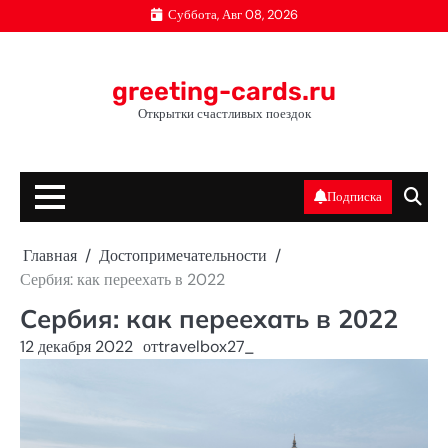
Перейти
Суббота, Авг 08, 2026
к
содержимому
greeting-cards.ru
Открытки счастливых поездок
Подписка
Главная
Достопримечательности
Сербия: как переехать в 2022
Сербия: как переехать в 2022
12 декабря 2022
от
travelbox27_