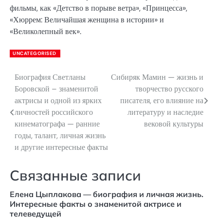
фильмы, как «Детство в порыве ветра», «Принцесса»,
«Хюррем: Величайшая женщина в истории» и
«Великолепный век».
UNCATEGORISED
Биография Светланы
Сибиряк Мамин — жизнь и
Навигация
Боровской – знаменитой
творчество русского
по
актрисы и одной из ярких
писателя, его влияние на
личностей российского
литературу и наследие
записям
кинематографа — ранние
вековой культуры
годы, талант, личная жизнь
и другие интересные факты
Связанные записи
Елена Цыплакова — биография и личная жизнь.
Интересные факты о знаменитой актрисе и
телеведущей