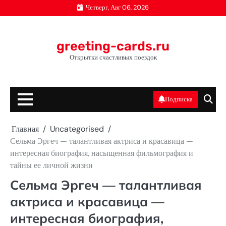
Перейти
Четверг, Авг 06, 2026
к
содержимому
greeting-cards.ru
Открытки счастливых поездок
Подписка
Главная
Uncategorised
Сельма Эргеч — талантливая актриса и красавица —
интересная биография, насыщенная фильмография и
тайны ее личной жизни
Сельма Эргеч — талантливая
актриса и красавица —
интересная биография,