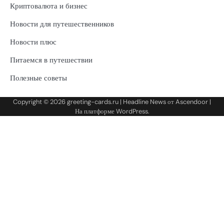
Криптовалюта и бизнес
Новости для путешественников
Новости плюс
Питаемся в путешествии
Полезные советы
Copyright © 2026
greeting-cards.ru
| Headline News от
Ascendoor
|
На платформе
WordPress
.