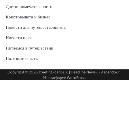
Достопримечательности
Криптовалюта и бизнес
Новости для путешественников
Новости плюс
Питаемся в путешествии
Полезные советы
Copyright © 2026
greeting-cards.ru
| Headline News от
Ascendoor
|
На платформе
WordPress
.