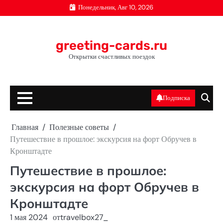
Перейти
Понедельник, Авг 10, 2026
к
содержимому
greeting-cards.ru
Открытки счастливых поездок
Подписка
Главная
Полезные советы
Путешествие в прошлое: экскурсия на форт Обручев в
Кронштадте
Путешествие в прошлое:
экскурсия на форт Обручев в
Кронштадте
1 мая 2024
от
travelbox27_