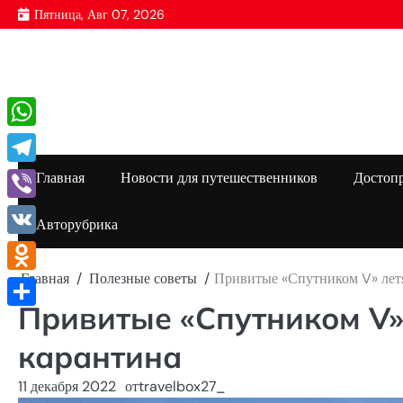
Перейти
Пятница, Авг 07, 2026
к
содержимому
WhatsApp
Telegram
Главная
Новости для путешественников
Достоп
Viber
Авторубрика
VK
Главная
Полезные советы
Привитые «Спутником V» летя
Odnoklassniki
Привитые «Спутником V» 
Отправить
карантина
11 декабря 2022
от
travelbox27_