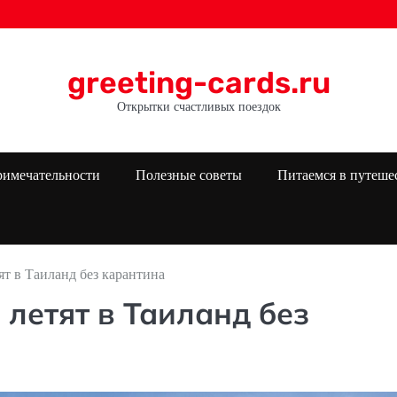
greeting-cards.ru
Открытки счастливых поездок
римечательности
Полезные советы
Питаемся в путеше
т в Таиланд без карантина
летят в Таиланд без