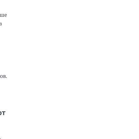
ьше
в
ов.
ют