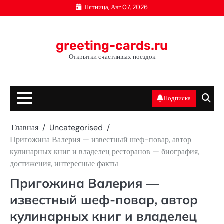
Перейти
Пятница, Авг 07, 2026
к
содержимому
greeting-cards.ru
Открытки счастливых поездок
Подписка
Главная
Uncategorised
Пригожина Валерия — известный шеф-повар, автор
кулинарных книг и владелец ресторанов — биография,
достижения, интересные факты
Пригожина Валерия —
известный шеф-повар, автор
кулинарных книг и владелец