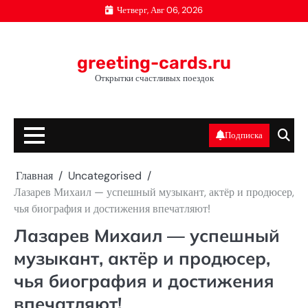
Перейти
Четверг, Авг 06, 2026
к
содержимому
greeting-cards.ru
Открытки счастливых поездок
Подписка
Главная
Uncategorised
Лазарев Михаил — успешный музыкант, актёр и продюсер,
чья биография и достижения впечатляют!
Лазарев Михаил — успешный
музыкант, актёр и продюсер,
чья биография и достижения
впечатляют!