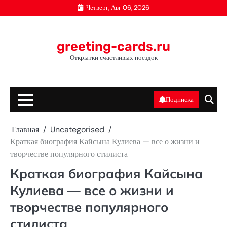
Перейти
Четверг, Авг 06, 2026
к
содержимому
greeting-cards.ru
Открытки счастливых поездок
Подписка
Главная
Uncategorised
Краткая биография Кайсына Кулиева — все о жизни и
творчестве популярного стилиста
Краткая биография Кайсына
Кулиева — все о жизни и
творчестве популярного
стилиста