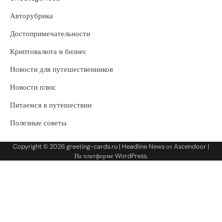
Авторубрика
Достопримечательности
Криптовалюта и бизнес
Новости для путешественников
Новости плюс
Питаемся в путешествии
Полезные советы
Copyright © 2026
greeting-cards.ru
| Headline News от
Ascendoor
|
На платформе
WordPress
.