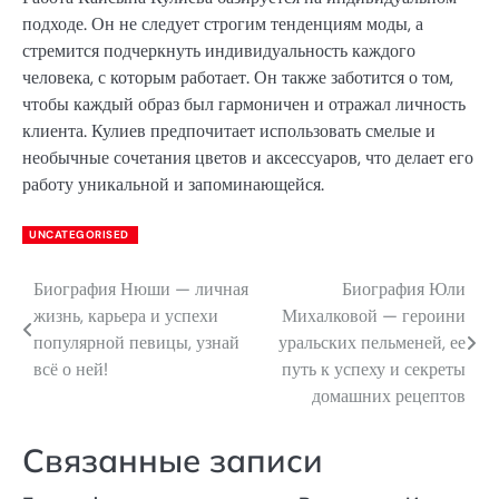
подходе. Он не следует строгим тенденциям моды, а
стремится подчеркнуть индивидуальность каждого
человека, с которым работает. Он также заботится о том,
чтобы каждый образ был гармоничен и отражал личность
клиента. Кулиев предпочитает использовать смелые и
необычные сочетания цветов и аксессуаров, что делает его
работу уникальной и запоминающейся.
UNCATEGORISED
Биография Нюши — личная
Биография Юли
Навигация
жизнь, карьера и успехи
Михалковой — героини
по
популярной певицы, узнай
уральских пельменей, ее
всё о ней!
путь к успеху и секреты
записям
домашних рецептов
Связанные записи