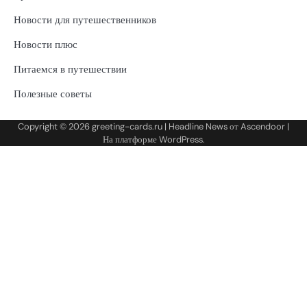
Новости для путешественников
Новости плюс
Питаемся в путешествии
Полезные советы
Copyright © 2026
greeting-cards.ru
| Headline News от
Ascendoor
|
На платформе
WordPress
.