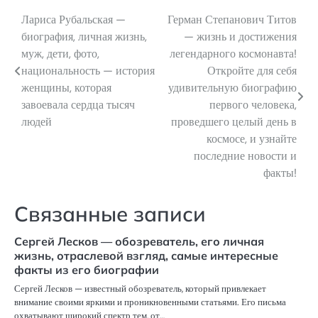
Лариса Рубальская —
Герман Степанович Титов
Навигация
биография, личная жизнь,
— жизнь и достижения
по
муж, дети, фото,
легендарного космонавта!
национальность — история
Откройте для себя
записям
женщины, которая
удивительную биографию
завоевала сердца тысяч
первого человека,
людей
проведшего целый день в
космосе, и узнайте
последние новости и
факты!
Связанные записи
Сергей Лесков — обозреватель, его личная
жизнь, отраслевой взгляд, самые интересные
факты из его биографии
Сергей Лесков — известный обозреватель, который привлекает
внимание своими яркими и проникновенными статьями. Его письма
охватывают широкий спектр тем, от…