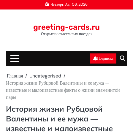
Перейти
Четверг, Авг 06, 2026
к
содержимому
greeting-cards.ru
Открытки счастливых поездок
Подписка
Главная
Uncategorised
История жизни Рубцовой Валентины и ее мужа —
известные и малоизвестные факты о жизни знаменитой
пары
История жизни Рубцовой
Валентины и ее мужа —
известные и малоизвестные