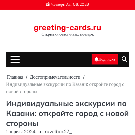
Перейти
Четверг, Авг 06, 2026
к
содержимому
greeting-cards.ru
Открытки счастливых поездок
Подписка
Главная
Достопримечательности
Индивидуальные экскурсии по Казани: откройте город с
новой стороны
Индивидуальные экскурсии по
Казани: откройте город с новой
стороны
1 апреля 2024
от
travelbox27_