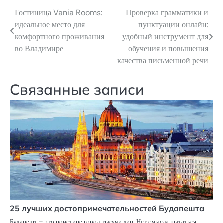
Гостиница Vania Rooms:
Проверка грамматики и
Навигация
идеальное место для
пунктуации онлайн:
по
комфортного проживания
удобный инструмент для
во Владимире
обучения и повышения
записям
качества письменной речи
Связанные записи
25 лучших достопримечательностей Будапешта
Будапешт – это поистине город тысячи лиц. Нет смысла пытаться