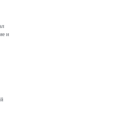
ал
ие и
ой