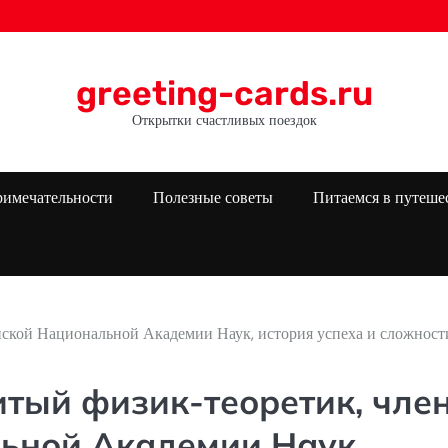
greeting-cards.ru
Открытки счастливых поездок
римечательности
Полезные советы
Питаемся в путеше
ской Национальной Академии Наук, история успеха и сложност
тый физик-теоретик, чле
ьной Академии Наук,