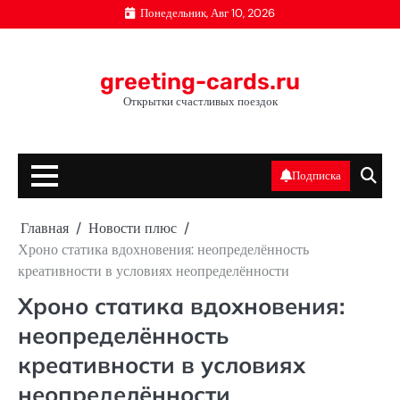
Перейти
Понедельник, Авг 10, 2026
к
содержимому
greeting-cards.ru
Открытки счастливых поездок
Подписка
Главная
Новости плюс
Хроно статика вдохновения: неопределённость
креативности в условиях неопределённости
Хроно статика вдохновения:
неопределённость
креативности в условиях
неопределённости