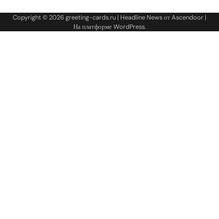
Copyright © 2026
greeting-cards.ru
| Headline News от
Ascendoor
|
На платформе
WordPress
.