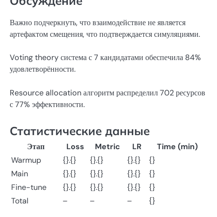
Обсуждение
Важно подчеркнуть, что взаимодействие не является
артефактом смещения, что подтверждается симуляциями.
Voting theory система с 7 кандидатами обеспечила 84%
удовлетворённости.
Resource allocation алгоритм распределил 702 ресурсов
с 77% эффективности.
Статистические данные
Этап
Loss
Metric
LR
Time (min)
Warmup
{}.{}
{}.{}
{}.{}
{}
Main
{}.{}
{}.{}
{}.{}
{}
Fine-tune
{}.{}
{}.{}
{}.{}
{}
Total
–
–
–
{}