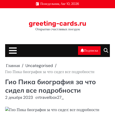
Перейти
Понедельник, Авг 10, 2026
к
содержимому
greeting-cards.ru
Открытки счастливых поездок
Подписка
Главная
Uncategorised
Гио Пика биография за что сидел все подробности
Гио Пика биография за что
сидел все подробности
2 декабря 2023
от
travelbox27_