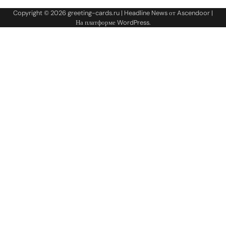
Copyright © 2026
greeting-cards.ru
| Headline News от
Ascendoor
|
На платформе
WordPress
.