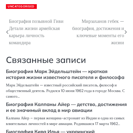
UNCATEGORISED
Биография позывной Гиви
Мирзаханов гебек —
Навигация
Детали жизни армейская
биография, достижения и
по
карьера личность
ключевые моменты его
командира
жизни
записям
Связанные записи
Биография Марк Эйдельштейн — краткая
история жизни известного писателя и философа
Марк Эйдельштейн — известный российский писатель, философ и
общественный деятель. Родился 10 июня 1962 года в городе Москва. С
самого…
Биография Калпаны Айер — детство, достижения
и ее значимый вклад в мир авиации
Калпана Айер – первая женщина-астронавт из Индии и одна из самых
влиятельных личностей в мире авиации. Родившаяся 17 марта 1962…
Биография Кива Илья — украинский