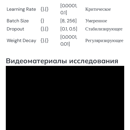
[0.0001,
Learning Rate
{}.{}
Критическое
0.1]
Batch Size
{}
[8, 256]
Умеренное
Dropout
{}.{}
[0.1, 0.5]
Стабилизирующее
[0.0001,
Weight Decay
{}.{}
Регуляризирующее
0.01]
Видеоматериалы исследования