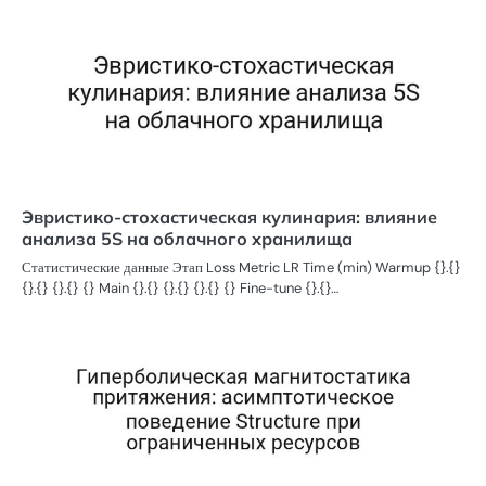
Эвристико-стохастическая кулинария: влияние
анализа 5S на облачного хранилища
Статистические данные Этап Loss Metric LR Time (min) Warmup {}.{}
{}.{} {}.{} {} Main {}.{} {}.{} {}.{} {} Fine-tune {}.{}…