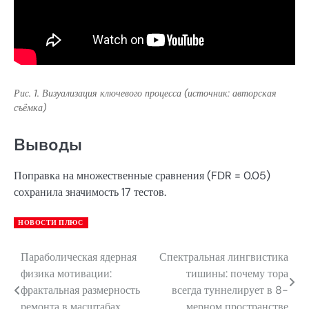
Рис. 1. Визуализация ключевого процесса (источник: авторская
съёмка)
Выводы
Поправка на множественные сравнения (FDR = 0.05)
сохранила значимость 17 тестов.
НОВОСТИ ПЛЮС
Параболическая ядерная
Спектральная лингвистика
Навигация
физика мотивации:
тишины: почему тора
по
фрактальная размерность
всегда туннелирует в 8-
ремонта в масштабах
мерном пространстве