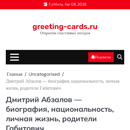
Перейти
Суббота, Авг 08, 2026
к
содержимому
greeting-cards.ru
Открытки счастливых поездок
Подписка
Главная
Uncategorised
Дмитрий Абзалов — биография, национальность, личная
жизнь, родители Габитович
Дмитрий Абзалов —
биография, национальность,
личная жизнь, родители
Габитович