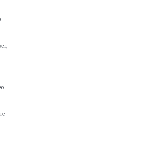
в
ет,
ео
те