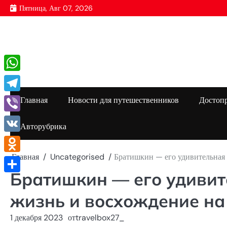
Перейти
Пятница, Авг 07, 2026
к
содержимому
WhatsApp
Telegram
Главная
Новости для путешественников
Достоп
Viber
Авторубрика
VK
Главная
Uncategorised
Братишкин — его удивительная 
Odnoklassniki
Братишкин — его удивит
Отправить
жизнь и восхождение на
1 декабря 2023
от
travelbox27_