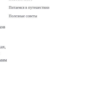
Питаемся в путешествии
Полезные советы
ков
ах,
й
амим