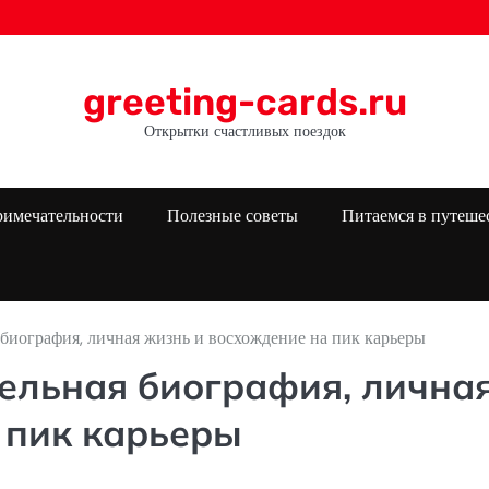
greeting-cards.ru
Открытки счастливых поездок
римечательности
Полезные советы
Питаемся в путеше
биография, личная жизнь и восхождение на пик карьеры
ельная биография, лична
 пик карьеры