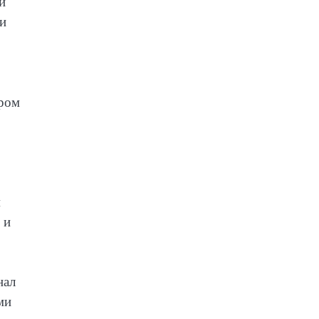
и
 и
ером
м
 и
нал
ми