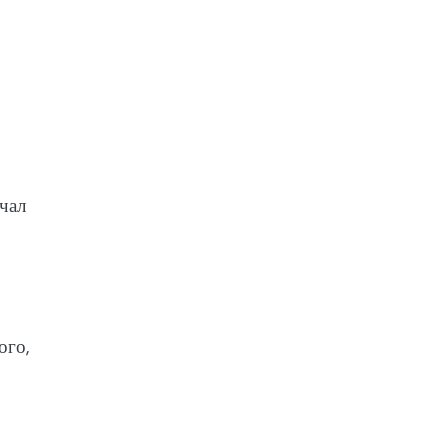
чал
ого,