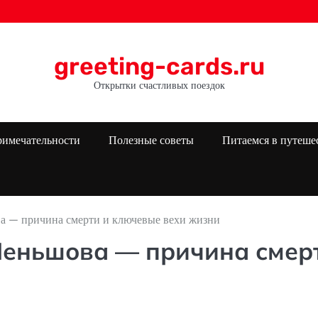
greeting-cards.ru
Открытки счастливых поездок
римечательности
Полезные советы
Питаемся в путеше
 — причина смерти и ключевые вехи жизни
еньшова — причина смер