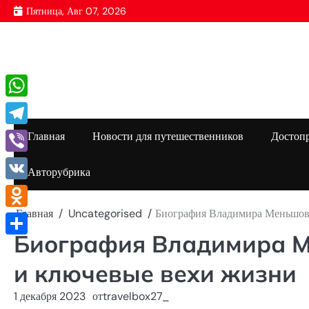
Перейти
Пятница, Авг 07, 2026
к
содержимому
WhatsApp
Telegram
Главная
Новости для путешественников
Достоп
Viber
Авторубрика
VK
Главная
Uncategorised
Биография Владимира Меньшова
Odnoklassniki
Биография Владимира М
Отправить
и ключевые вехи жизни
1 декабря 2023
от
travelbox27_