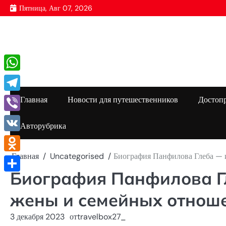
Перейти
Пятница, Авг 07, 2026
к
содержимому
WhatsApp
Telegram
Главная
Новости для путешественников
Достоп
Viber
Авторубрика
VK
Главная
Uncategorised
Биография Панфилова Глеба — 
Odnoklassniki
Биография Панфилова Гл
Отправить
жены и семейных отнош
3 декабря 2023
от
travelbox27_