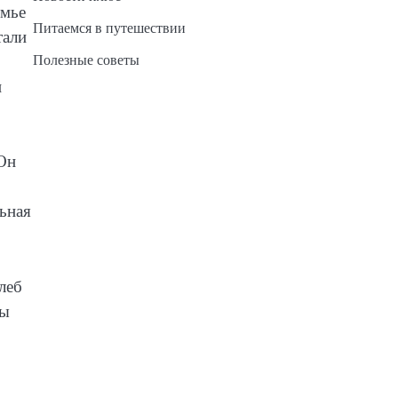
емье
Питаемся в путешествии
тали
Полезные советы
и
 Он
ьная
леб
бы