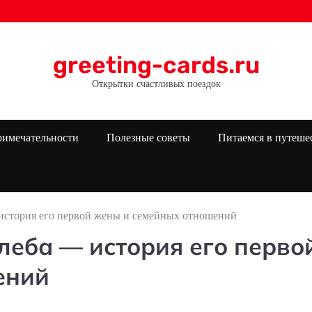
greeting-cards.ru
Открытки счастливых поездок
римечательности
Полезные советы
Питаемся в путеше
история его первой жены и семейных отношений
еба — история его перво
ений