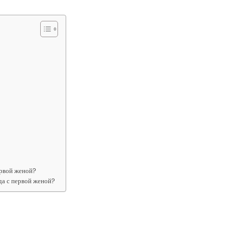
ервой женой?
да с первой женой?