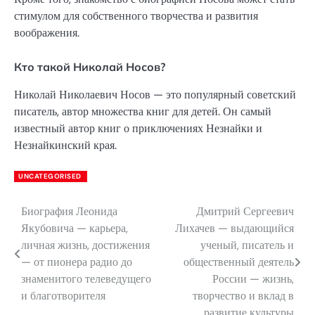
стимулом для собственного творчества и развития
воображения.
Кто такой Николай Носов?
Николай Николаевич Носов — это популярный советский
писатель, автор множества книг для детей. Он самый
известный автор книг о приключениях Незнайки и
Незнайкинский края.
UNCATEGORISED
Биография Леонида
Дмитрий Сергеевич
Навигация
Якубовича — карьера,
Лихачев — выдающийся
по
личная жизнь, достижения
ученый, писатель и
— от пионера радио до
общественный деятель
записям
знаменитого телеведущего
России — жизнь,
и благотворителя
творчество и вклад в
развитие культуры