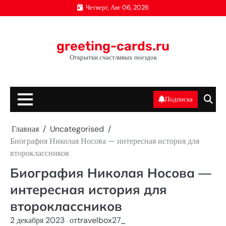
Перейти
Четверг, Авг 06, 2026
к
содержимому
greeting-cards.ru
Открытки счастливых поездок
Подписка
Главная
Uncategorised
Биография Николая Носова — интересная история для
второклассников
Биография Николая Носова —
интересная история для
второклассников
2 декабря 2023
от
travelbox27_