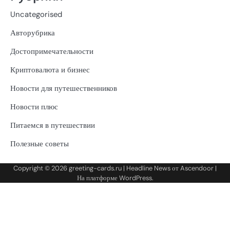
Uncategorised
Авторубрика
Достопримечательности
Криптовалюта и бизнес
Новости для путешественников
Новости плюс
Питаемся в путешествии
Полезные советы
Copyright © 2026
greeting-cards.ru
| Headline News от
Ascendoor
|
На платформе
WordPress
.