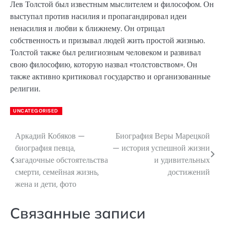
Лев Толстой был известным мыслителем и философом. Он
выступал против насилия и пропагандировал идеи
ненасилия и любви к ближнему. Он отрицал
собственность и призывал людей жить простой жизнью.
Толстой также был религиозным человеком и развивал
свою философию, которую назвал «толстовством». Он
также активно критиковал государство и организованные
религии.
UNCATEGORISED
Аркадий Кобяков —
Биография Веры Марецкой
Навигация
биография певца,
— история успешной жизни
по
загадочные обстоятельства
и удивительных
смерти, семейная жизнь,
достижений
записям
жена и дети, фото
Связанные записи