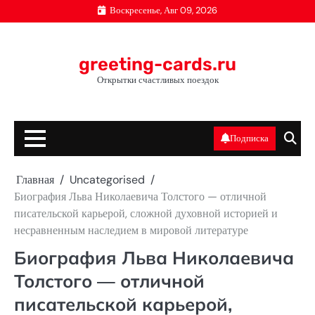
Перейти
Воскресенье, Авг 09, 2026
к
содержимому
greeting-cards.ru
Открытки счастливых поездок
Подписка
Главная
Uncategorised
Биография Льва Николаевича Толстого — отличной
писательской карьерой, сложной духовной историей и
несравненным наследием в мировой литературе
Биография Льва Николаевича
Толстого — отличной
писательской карьерой,