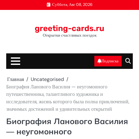
Перейти
Суббота, Авг 08, 2026
к
содержимому
greeting-cards.ru
Открытки счастливых поездок
Подписка
Главная
Uncategorised
Биография Ланового Василия — неугомонного
путешественника, талантливого художника и
исследователя, жизнь которого была полна приключений,
значимых достижений и удивительных открытий
Биография Ланового Василия
— неугомонного