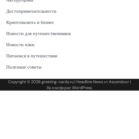
Достопримечательности
Криптовалюта и бизнес
Новости для путешественников
Новости плюс
Питаемся в путешествии
Полезные советы
Copyright © 2026
greeting-cards.ru
| Headline News от
Ascendoor
|
На платформе
WordPress
.