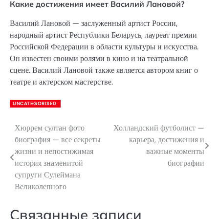
Какие достижения имеет Василий Лановой?
Василий Лановой — заслуженный артист России,
народный артист Республики Беларусь, лауреат премии
Российской Федерации в области культуры и искусства.
Он известен своими ролями в кино и на театральной
сцене. Василий Лановой также является автором книг о
театре и актерском мастерстве.
UNCATEGORISED
Хюррем султан фото
Холландский футболист —
Навигация
биография — все секреты
карьера, достижения и
по
жизни и непостижимая
важные моменты
история знаменитой
биографии
записям
супруги Сулеймана
Великолепного
Связанные записи