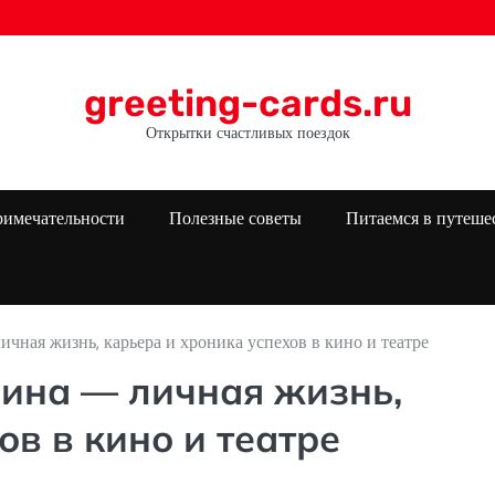
greeting-cards.ru
Открытки счастливых поездок
римечательности
Полезные советы
Питаемся в путеше
чная жизнь, карьера и хроника успехов в кино и театре
ина — личная жизнь,
ов в кино и театре