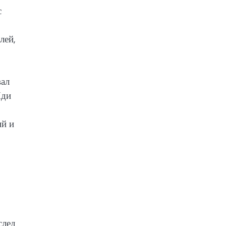
с
лей,
вал
Иди
ий и
след