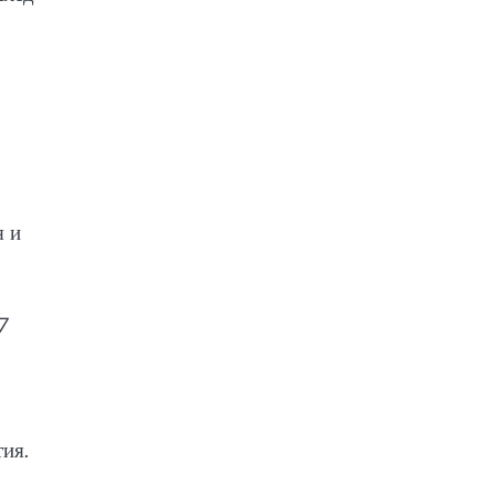
я и
7
ия.