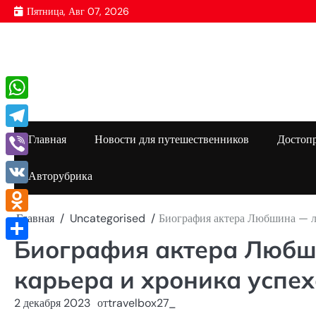
Перейти
Пятница, Авг 07, 2026
к
содержимому
WhatsApp
Telegram
Главная
Новости для путешественников
Достоп
Viber
Авторубрика
VK
Главная
Uncategorised
Биография актера Любшина — ли
Odnoklassniki
Биография актера Любш
Отправить
карьера и хроника успех
2 декабря 2023
от
travelbox27_