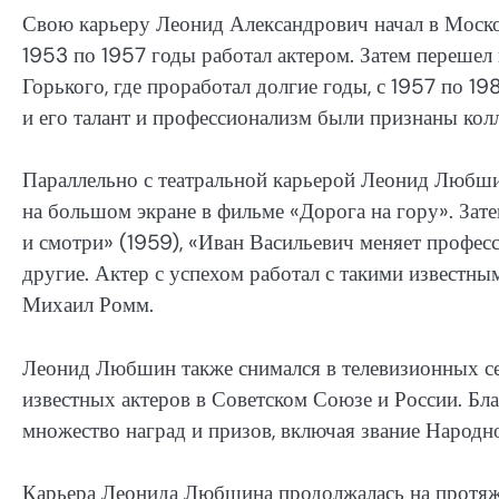
Свою карьеру Леонид Александрович начал в Москов
1953 по 1957 годы работал актером. Затем перешел
Горького, где проработал долгие годы, с 1957 по 19
и его талант и профессионализм были признаны кол
Параллельно с театральной карьерой Леонид Любши
на большом экране в фильме «Дорога на гору». Зате
и смотри» (1959), «Иван Васильевич меняет професс
другие. Актер с успехом работал с такими известны
Михаил Ромм.
Леонид Любшин также снимался в телевизионных се
известных актеров в Советском Союзе и России. Б
множество наград и призов, включая звание Народн
Карьера Леонида Любшина продолжалась на протяже