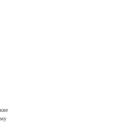
кве
ому