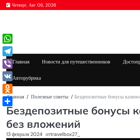
Перейти
Четверг, Авг 06, 2026
к
содержимому
WhatsApp
Telegram
Главная
Новости для путешественников
Достоп
Viber
Авторубрика
VK
Главная
Полезные советы
Бездепозитные бонусы казино
Odnoklassniki
Бездепозитные бонусы к
Отправить
без вложений
13 февраля 2024
от
travelbox27_