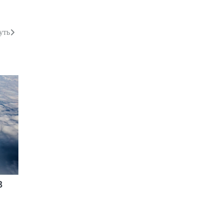
уть
В