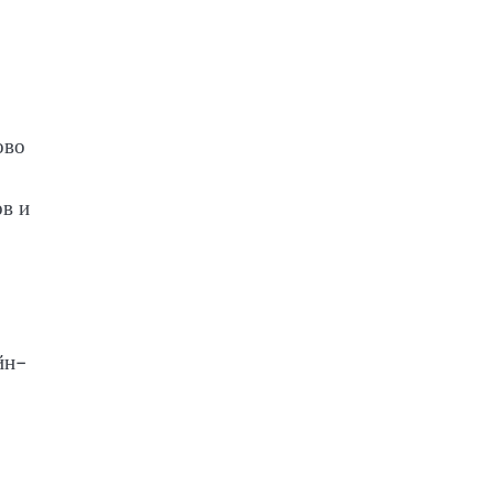
ово
ов и
йн-