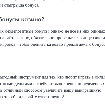
ий отыгрыша бонуса.
бонусы казино?
 бездепозитные бонусы, однако не все из них одинак
на сайте казино, обязательно проверьте его лицензию и
игроков, чтобы оценить качество предлагаемых бонус
выгодный инструмент для тех, кто любит играть в онла
платными деньгами и требуют выполнения определенных
тать отличным способом увеличить вашу выигрышную
гите себя и играйте ответственно!