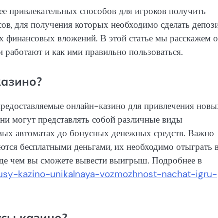
ее привлекательных способов для игроков получить
ов, для получения которых необходимо сделать депози
х финансовых вложений. В этой статье мы расскажем о
и работают и как ими правильно пользоваться.
казино?
предоставляемые онлайн-казино для привлечения новы
ни могут представлять собой различные виды
вых автоматах до бонусных денежных средств. Важно
яются бесплатными деньгами, их необходимо отыграть 
жде чем вы сможете вывести выигрыш. Подробнее в
nusy-kazino-unikalnaya-vozmozhnost-nachat-igru-
сы казино?