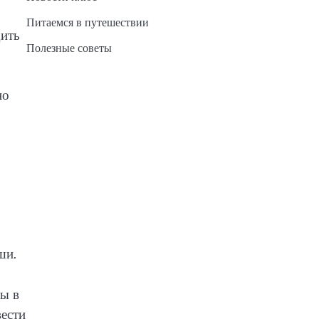
Питаемся в путешествии
дить
Полезные советы
но
ши.
лы в
вести