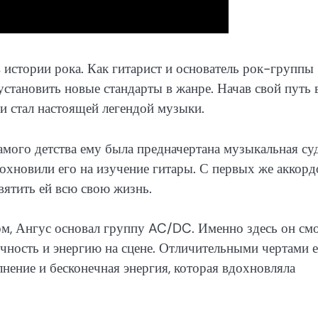
истории рока. Как гитарист и основатель рок-группы
становить новые стандарты в жанре. Начав свой путь 
и стал настоящей легендой музыки.
амого детства ему была предначертана музыкальная су
охновили его на изучение гитары. С первых же аккорд
вятить ей всю свою жизнь.
ом, Ангус основал группу AC/DC. Именно здесь он см
ичность и энергию на сцене. Отличительными чертами 
нение и бесконечная энергия, которая вдохновляла