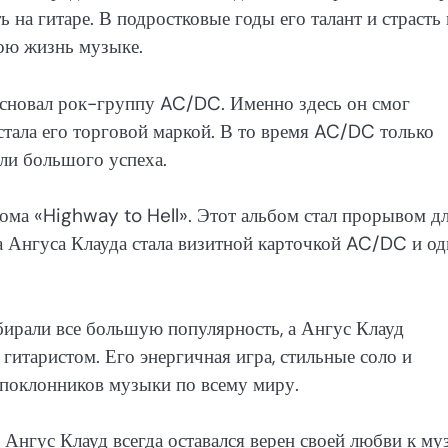
ь на гитаре. В подростковые годы его талант и страсть 
вою жизнь музыке.
основал рок-группу AC/DC. Именно здесь он смог
стала его торговой маркой. В то время AC/DC только
или большого успеха.
бома «Highway to Hell». Этот альбом стал прорывом д
а Ангуса Клауда стала визитной карточкой AC/DC и о
рали все большую популярность, а Ангус Клауд
гитаристом. Его энергичная игра, стильные соло и
поклонников музыки по всему миру.
 Ангус Клауд всегда оставался верен своей любви к му