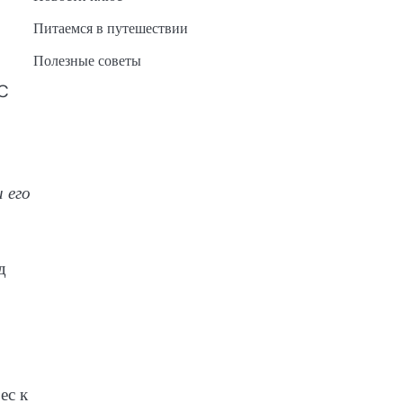
Питаемся в путешествии
Полезные советы
DC
р
 его
д
ес к