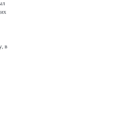
ыл
щих
, в