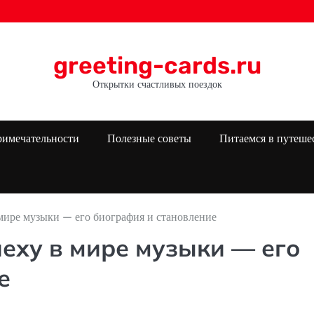
greeting-cards.ru
Открытки счастливых поездок
римечательности
Полезные советы
Питаемся в путеше
 мире музыки — его биография и становление
пеху в мире музыки — его
е