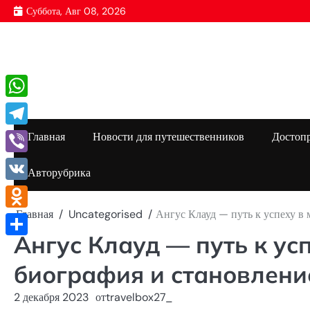
Перейти
Суббота, Авг 08, 2026
к
содержимому
WhatsApp
Telegram
Главная
Новости для путешественников
Достоп
Viber
Авторубрика
VK
Главная
Uncategorised
Ангус Клауд — путь к успеху в
Odnoklassniki
Ангус Клауд — путь к ус
Отправить
биография и становлени
2 декабря 2023
от
travelbox27_