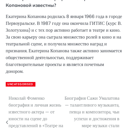
Копановой известны?
Екатерина Копанова родилась 8 января 1966 года в городе
Первоуральске. В 1987 году она окончила ГИТИС (курс В.
Золотухина) и с тех пор активно работает в театре и кино.
За свою карьеру она сыграла множество ролей в кино и на
театральной сцене, и получила множество наград и
признания. Екатерина Копанова также активно занимается
общественной деятельностью, поддерживает
благотворительные проекты и является почетным
донором.
UNCATEGORISED
Николай Фоменко
Биография Сажи Умалатова
Навигация
биография и личная жизнь
— талантливого музыканта,
по
известного актера — от
певца и композитора, чьи
юности на сцене до
успехи и достижения в
записям
представлений в «Театре на
мире музыки стали