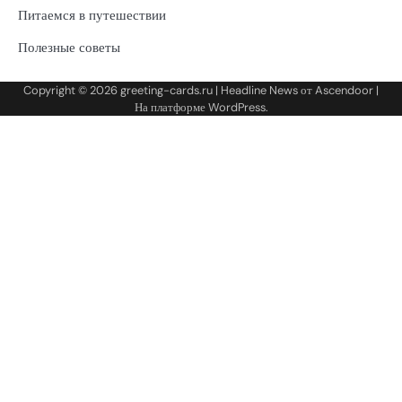
Питаемся в путешествии
Полезные советы
Copyright © 2026
greeting-cards.ru
| Headline News от
Ascendoor
|
На платформе
WordPress
.