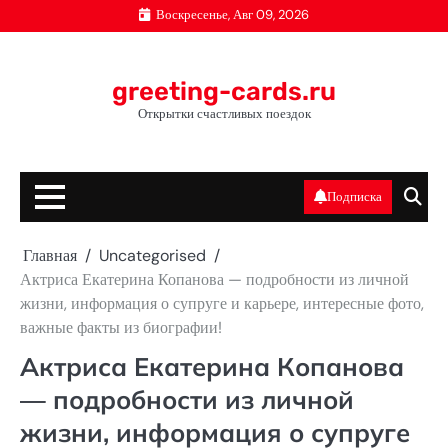
Перейти
Воскресенье, Авг 09, 2026
к
содержимому
greeting-cards.ru
Открытки счастливых поездок
Подписка
Главная
Uncategorised
Актриса Екатерина Копанова — подробности из личной
жизни, информация о супруге и карьере, интересные фото,
важные факты из биографии!
Актриса Екатерина Копанова
— подробности из личной
жизни, информация о супруге