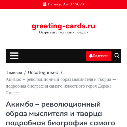
Перейти
Пятница, Авг 07, 2026
к
содержимому
greeting-cards.ru
Открытки счастливых поездок
Подписка
Главная
Uncategorised
Акимбо – революционный образ мыслителя и творца —
подробная биография самого известного героя Дерека
Сивеса
Акимбо – революционный
образ мыслителя и творца —
подробная биография самого