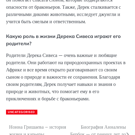
опасности от браконьеров. Также, Дерек сталкивается с
различными дикими животными, исследует джунгли и
учится быть смелым и ответственным.
Какую роль в жизни Дерека Сивеса играют его
родители?
Родители Дерека Сивеса — очень важные и любящие
родители. Они работают на природоохранных проектах в
Африке и все время открыто разговаривают со своим
сыном о природе и важности ее сохранения. Благодаря
своим родителям, Дерек получает навыки и знания о
природе и животных, что помогает ему в его
приключениях и борьбе с браконьерами.
UNCATEGORISED
Нонна Гришаева – история
Биография Анналены
Навигация
жизни и карьеры
Бербок — от ранних лет до