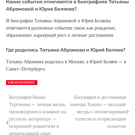
Какие события отмечаются в биографиях Татьяны
Абрамовой и Юрия Беляева?
В биографии Татьяны Абрамовой и Юрия Беляева
отмечаются различные события, такие как рождение,
образование, карьерный рост и личные достижения.
Где родились Татьяна Абрамова и Юрий Беляев?
Татьяна Абрамова родилась в Москве, а Юрий Беляев — в
Санкт-Петербурге.
UNCATEGORISED
Биография Ивана
Биография и достижения
Навигация
Тургенева — личная жизнь,
певицы Ханны — молодой
по
произведения и влияние на
звезды с неповторимым
русскую литературу —
голосом и потрясающим
записям
искренний романтизм и
талантом
непреходящий опыт